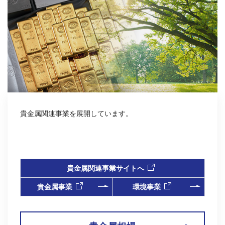
2026年07月27日
PR
「FTSE JPX Blossom Japan Sector Relative Index」構成銘柄に
継続選定
（475KB）
2026年08月07日
適時開示
2027年３月期 第１四半期 決算説明資料
（615KB）
貴金属関連事業を展開しています。
2026年08月07日
決算短信
2027年３月期 第１四半期決算短信〔日本基準〕(連結)
貴金属関連事業サイトへ
（525KB）
貴金属事業
環境事業
2026年08月07日
適時開示