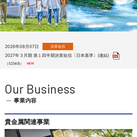
2026年08月07日
適時開示
2027年３月期 第１四半期 決算説明資料
（615KB）
2026年08月07日
決算短信
2027年３月期 第１四半期決算短信〔日本基準〕(連結)
（525KB）
2026年08月07日
適時開示
Our Business
業績予想及び配当予想の修正に関するお知らせ
（136KB）
事業内容
2026年07月30日
お知らせ
貴金属関連事業
「第28回 ジャパンインターナショナル シーフードショー」に出
展致します。
（10,471KB）