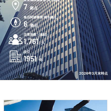
7
拠点
食品関連事業 海外拠点
6
拠点
従業員数（連結）
1,761
人
設立
1951
年
2026年3月末時点