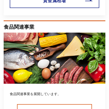
貴金属相場
業績予想及び配当予想の修正に関するお知らせ
（136KB）
2026年07月30日
お知らせ
食品関連事業
「第28回 ジャパンインターナショナル シーフードショー」に出
展致します。
（10,471KB）
2026年07月27日
PR
「FTSE JPX Blossom Japan Sector Relative Index」構成銘柄に
継続選定
（475KB）
食品関連事業を展開しています。