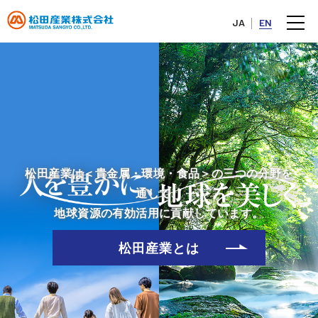
JA
EN
松田産業は＜貴金属・環境・食品＞の三つの分野を
通して、
地球資源の有効活用に貢献しています。
松田産業とは
2026年07月27日
PR
「FTSE JPX Blossom Japan Sector Relative Index」構成銘柄に
継続選定
（475KB）