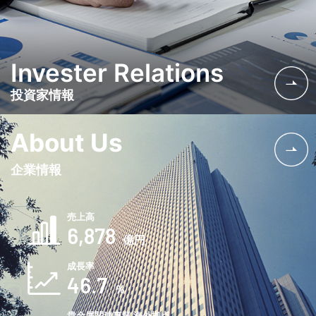
Invester Relations
投資家情報
About Us
企業情報
売上高
6,878
億円
成長率
46.7
％
貴金属関連事業 海外拠点