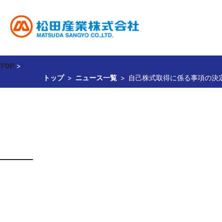
TOP
>
トップ
ニュース一覧
自己株式取得に係る事項の決
事業内容
サステナビリティ
投資家情報
企業情報
採用情報
貴金属関連事業
松田産業のサステナビリティ
経営方針
社長ご挨拶
新卒採用
財務・業績
キャリア採用
企業理念
貴金属相場
IR資料室
会社概要
環境
食品
社
免責事項
自己株式取得に