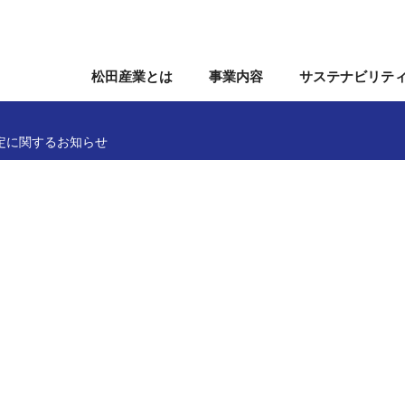
松田産業とは
事業内容
サステナビリテ
定に関するお知らせ
関連事業
会
株主・株式情報
役員
ガバナンス
沿革
個人投資家の皆様へ
組織図
事業所
IRカレンダー
国内関係会
係る事項の決定に