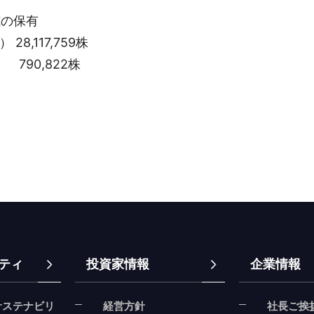
式の保有
117,759株
822株
ティ
投資家情報
企業情報
サステナビリ
経営方針
社長ご挨