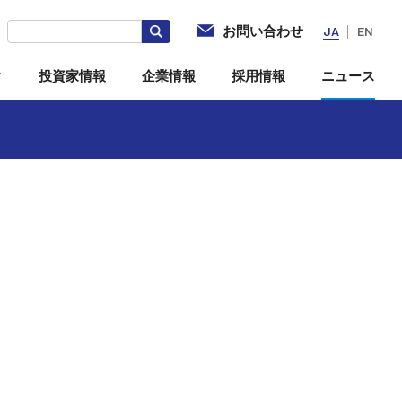
お問い合わせ
JA
EN
ィ
投資家情報
企業情報
採用情報
ニュース
社
電子公告
海外拠点・現地法人
投資家向けQ＆A
関するお知らせ