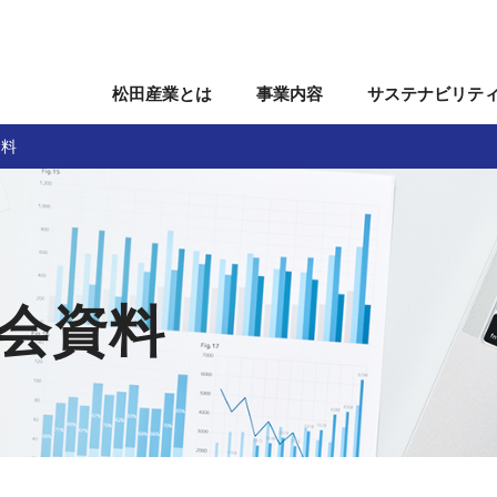
松田産業とは
事業内容
サステナビリテ
資料
関連事業
会
株主・株式情報
役員
ガバナンス
沿革
個人投資家の皆様へ
組織図
事業所
IRカレンダー
国内関係会
会資料