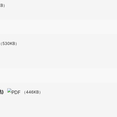
KB）
（530KB）
)
（446KB）