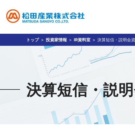
トップ
投資家情報
IR資料室
決算短信・説明会
事業内容
サステナビリティ
投資家情報
企業情報
採用情報
貴金属関連事業
松田産業のサステナビリティ
経営方針
社長ご挨拶
新卒採用
財務・業績
キャリア採用
企業理念
貴金属相場
IR資料室
会社概要
環境
食品
社
免責事項
決算短信・説明