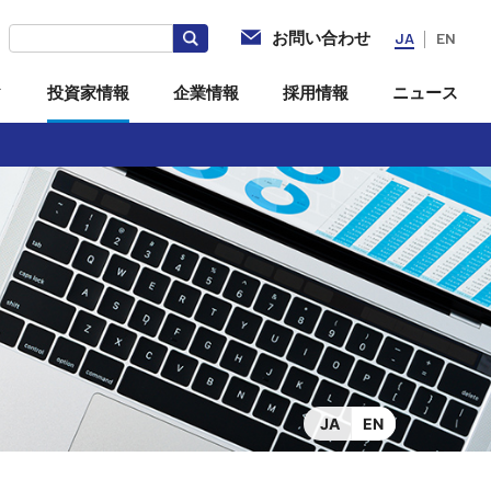
お問い合わせ
JA
EN
ィ
投資家情報
企業情報
採用情報
ニュース
社
電子公告
海外拠点・現地法人
投資家向けQ＆A
JA
EN