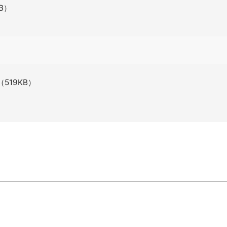
KB）
（519KB）