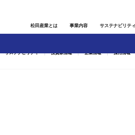
松田産業とは
事業内容
サステナビリテ
サステナビリティ
投資家情報
企業情報
採用情報
関連事業
会
株主・株式情報
役員
ガバナンス
沿革
個人投資家の皆様へ
組織図
事業所
IRカレンダー
国内関係会