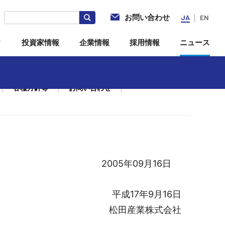
お問い合わせ
JA
EN
ィ
投資家情報
企業情報
採用情報
ニュース
各種方針等
お問い合わせ
社
電子公告
海外拠点・現地法人
投資家向けQ＆A
2005年09月16日
平成17年9月16日
松田産業株式会社