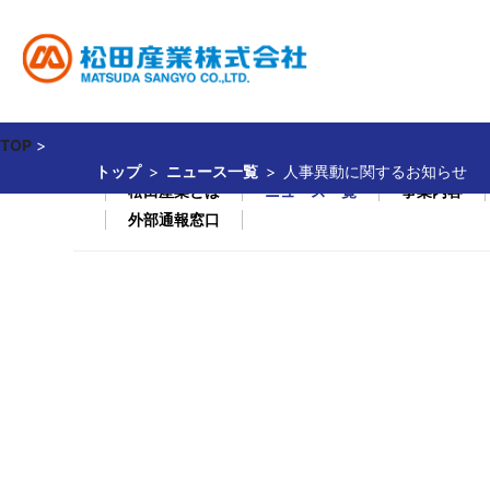
TOP
>
トップ
ニュース一覧
人事異動に関するお知らせ
事業内容
サステナビリティ
投資家情報
企業情報
採用情報
松田産業とは
ニュース一覧
事業内容
外部通報窓口
貴金属関連事業
松田産業のサステナビリティ
経営方針
社長ご挨拶
新卒採用
財務・業績
キャリア採用
企業理念
貴金属相場
IR資料室
会社概要
環境
食品
社
免責事項