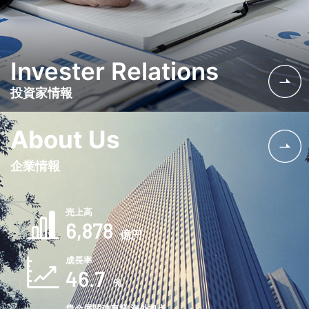
Invester Relations
投資家情報
About Us
企業情報
売上高
6,878
億円
成長率
46.7
％
貴金属関連事業 海外拠点