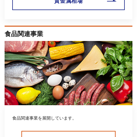
貴金属相場
『Newsweek International』および『The Worldfolio』に松田芳
明社長のインタビュー記事が掲載されました
2026年07月08日
お知らせ
食品関連事業
QUICK & NOMURA コーポレートリサーチによる弊社レポート公
表のお知らせ
（374KB）
2026年06月30日
お知らせ
IR HANDBOOK 事業のご報告（2025年4月1日～2026年3月31
日）を掲載しました
食品関連事業を展開しています。