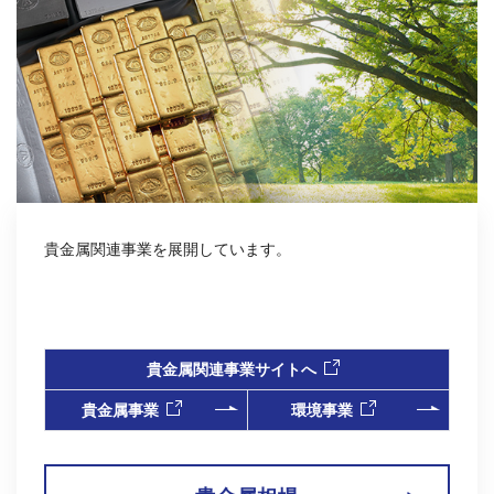
2026年06月30日
お知らせ
IR HANDBOOK 事業のご報告（2025年4月1日～2026年3月31
日）を掲載しました
2026年07月30日
お知らせ
「第28回 ジャパンインターナショナル シーフードショー」に出
貴金属関連事業を展開しています。
展致します。
（10,471KB）
2026年07月27日
PR
「FTSE JPX Blossom Japan Sector Relative Index」構成銘柄に
貴金属関連事業サイトへ
継続選定
（475KB）
貴金属事業
環境事業
2026年07月17日
お知らせ