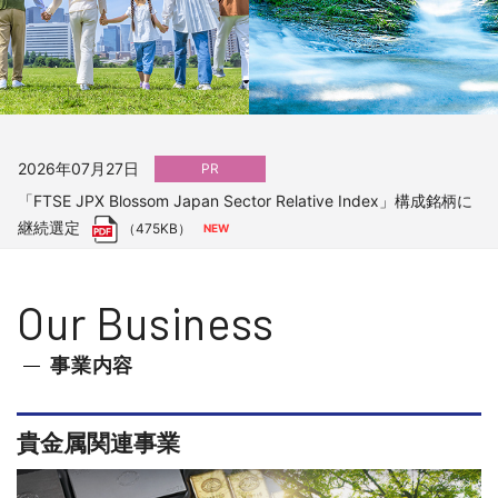
2026年07月30日
お知らせ
「第28回 ジャパンインターナショナル シーフードショー」に出
展致します。
（10,471KB）
2026年07月27日
PR
「FTSE JPX Blossom Japan Sector Relative Index」構成銘柄に
継続選定
（475KB）
2026年07月17日
お知らせ
Our Business
『Newsweek International』および『The Worldfolio』に松田芳
明社長のインタビュー記事が掲載されました
事業内容
2026年07月08日
お知らせ
貴金属関連事業
QUICK & NOMURA コーポレートリサーチによる弊社レポート公
表のお知らせ
（374KB）