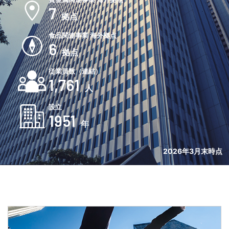
7
拠点
食品関連事業 海外拠点
6
拠点
従業員数（連結）
1,761
人
設立
1951
年
2026年3月末時点