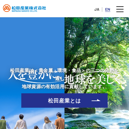
JA
EN
松田産業は＜貴金属・環境・食品＞の三つの分野を
通して、
地球資源の有効活用に貢献しています。
松田産業とは
2026年06月30日
お知らせ
IR HANDBOOK 事業のご報告（2025年4月1日～2026年3月31
日）を掲載しました