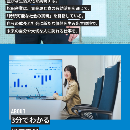
豊かな⽣活⽂化を実現する
。
松⽥産業は、貴⾦属と⾷の有効活⽤を通じて
、
「
持続可能な社会の実現」を⽬指している
。
⾃らの成⻑と社会に新たな価値を⽣み出す環境で
、
未来の⾃分や⼤切な⼈に誇れる仕事を
。
ABOUT
3分でわかる