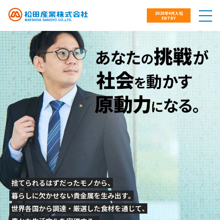
2028年4月入社
ENTRY
MATSUDA SANGYO
Recruiting site
捨てられるはずだったモノから
、
暮らしに⽋かせない貴⾦属を⽣み出す
。
世界各国から調達・厳選した⾷材を通じて
、