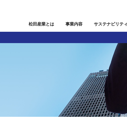
松田産業とは
事業内容
サステナビリテ
関連事業
会
株主・株式情報
役員
ガバナンス
沿革
個人投資家の皆様へ
組織図
事業所
IRカレンダー
国内関係会