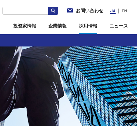
お問い合わせ
JA
EN
ィ
投資家情報
企業情報
採用情報
ニュース
社
電子公告
海外拠点・現地法人
投資家向けQ＆A