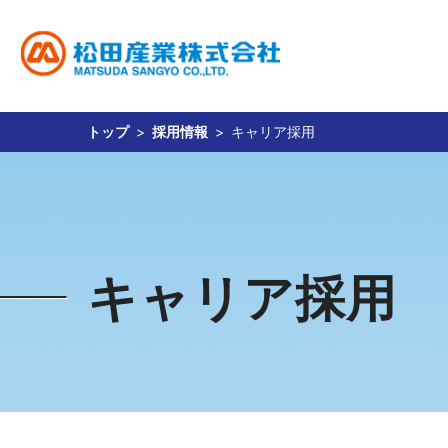
トップ
採用情報
キャリア採用
事業内容
サステナビリティ
投資家情報
企業情報
採用情報
貴金属関連事業
松田産業のサステナビリティ
経営方針
社長ご挨拶
新卒採用
財務・業績
キャリア採用
企業理念
貴金属相場
IR資料室
会社概要
環境
食品
社
免責事項
キャリア採用