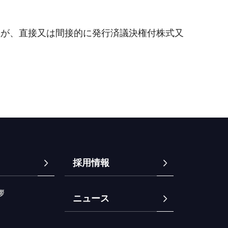
社が、直接又は間接的に発行済議決権付株式又
採用情報
拶
ニュース