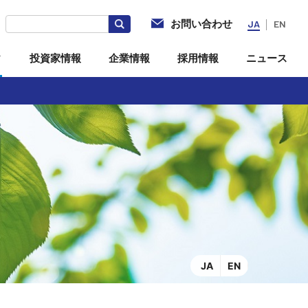
お問い合わせ
JA
EN
ィ
投資家情報
企業情報
採用情報
ニュース
社
電子公告
海外拠点・現地法人
投資家向けQ＆A
JA
EN