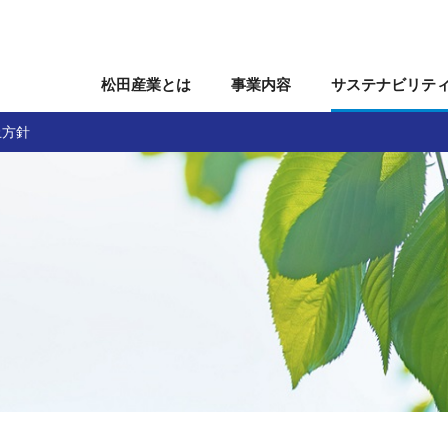
松田産業とは
事業内容
サステナビリテ
止方針
関連事業
会
株主・株式情報
役員
ガバナンス
沿革
個人投資家の皆様へ
組織図
事業所
IRカレンダー
国内関係会