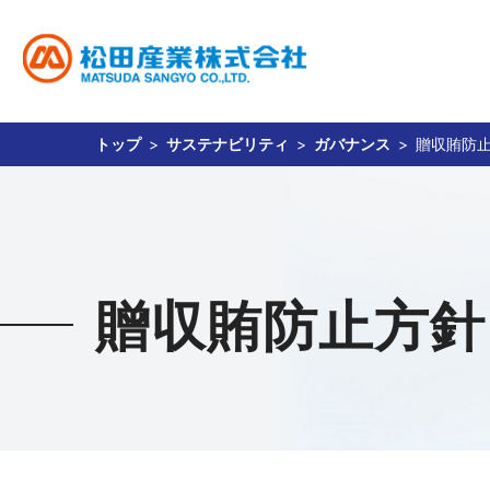
トップ
サステナビリティ
ガバナンス
贈収賄防
事業内容
サステナビリティ
投資家情報
企業情報
採用情報
貴金属関連事業
松田産業のサステナビリティ
経営方針
社長ご挨拶
新卒採用
財務・業績
キャリア採用
企業理念
貴金属相場
IR資料室
会社概要
環境
食品
社
免責事項
贈収賄防止方針