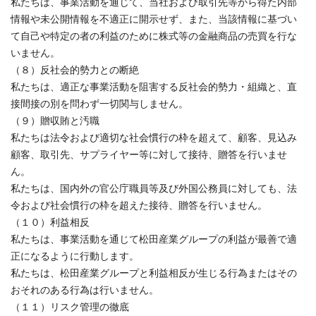
私たちは、事業活動を通じて、当社および取引先等から得た内部
情報や未公開情報を不適正に開示せず、また、当該情報に基づい
て自己や特定の者の利益のために株式等の金融商品の売買を行な
いません。
（８）反社会的勢力との断絶
私たちは、適正な事業活動を阻害する反社会的勢力・組織と、直
接間接の別を問わず一切関与しません。
（９）贈収賄と汚職
私たちは法令および適切な社会慣行の枠を超えて、顧客、見込み
顧客、取引先、サプライヤー等に対して接待、贈答を行いませ
ん。
私たちは、国内外の官公庁職員等及び外国公務員に対しても、法
令および社会慣行の枠を超えた接待、贈答を行いません。
（１０）利益相反
私たちは、事業活動を通じて松田産業グループの利益が最善で適
正になるように行動します。
私たちは、松田産業グループと利益相反が生じる行為またはその
おそれのある行為は行いません。
（１１）リスク管理の徹底