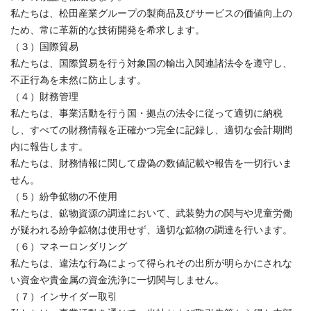
私たちは、松田産業グループの製商品及びサービスの価値向上の
ため、常に革新的な技術開発を希求します。
（３）国際貿易
私たちは、国際貿易を行う対象国の輸出入関連諸法令を遵守し、
不正行為を未然に防止します。
（４）財務管理
私たちは、事業活動を行う国・拠点の法令に従って適切に納税
し、すべての財務情報を正確かつ完全に記録し、適切な会計期間
内に報告します。
私たちは、財務情報に関して虚偽の数値記載や報告を一切行いま
せん。
（５）紛争鉱物の不使用
私たちは、鉱物資源の調達において、武装勢力の関与や児童労働
が疑われる紛争鉱物は使用せず、適切な鉱物の調達を行います。
（６）マネーロンダリング
私たちは、違法な行為によって得られその出所が明らかにされな
い資金や貴金属の資金洗浄に一切関与しません。
（７）インサイダー取引