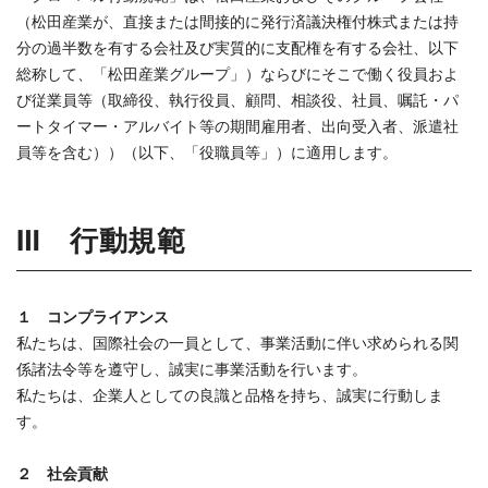
（松田産業が、直接または間接的に発行済議決権付株式または持
分の過半数を有する会社及び実質的に支配権を有する会社、以下
総称して、「松田産業グループ」）ならびにそこで働く役員およ
び従業員等（取締役、執行役員、顧問、相談役、社員、嘱託・パ
ートタイマー・アルバイト等の期間雇用者、出向受入者、派遣社
員等を含む））（以下、「役職員等」）に適用します。
Ⅲ 行動規範
１ コンプライアンス
私たちは、国際社会の一員として、事業活動に伴い求められる関
係諸法令等を遵守し、誠実に事業活動を行います。
私たちは、企業人としての良識と品格を持ち、誠実に行動しま
す。
２ 社会貢献