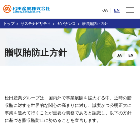
JA
EN
トップ
サステナビリティ
ガバナンス
贈収賄防止方針
贈収賄防止方針
JA
EN
松田産業グループは、国内外で事業展開を拡大する中、近時の贈
収賄に対する世界的な関心の高まりに対し、誠実かつ公明正大に
事業を進めて行くことが重要な責務であると認識し、以下の方針
に基づき贈収賄防止に努めることを宣言します。